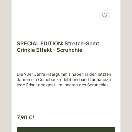
SPECIAL EDITION: Stretch-Samt
Crinkle Effekt - Scrunchie
Die 90er Jahre Haargummis haben in den letzten
Jahren ein Comeback erlebt und sind für nahezu
jede Frisur geeignet. Im Inneren des Scrunchies
befindet sich ein Haargummi.Der elastische Stoff
begeistert durch seine außergewöhnliche Haptik
und das glänzende, fast schon zweifarbige
Aussehen.Farbe:lachs Pflegehinweise:30°C
Schonwäsche, keine Trockneranwendung Wenn
deine Scrunchies mal schmutzig werden, kannst
7,90 €*
du sie bei der nächsten Wäsche einfach bei 30°C
waschen. Dabei verwendest du am besten ein