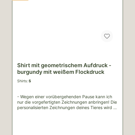
Shirt mit geometrischem Aufdruck -
burgundy mit weißem Flockdruck
Shirts:
S
- Wegen einer vorübergehenden Pause kann ich
nur die vorgefertigten Zeichnungen anbringen! Die
personalisierten Zeichnungen deines Tieres wird es
voraussichtlich erst 2026 wieder geben. - Bitte
schreib mir über das Kontaktformular, welches
Motiv du dir ausgesucht hast.Das von dir gewählte
Motiv zeichne ich von Hand und bringe es mittels
einer Bügelpresse auf ein nachhaltiges Shirt aus