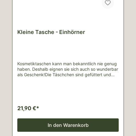
Kleine Tasche - Einhörner
Kosmetiktaschen kann man bekanntlich nie genug
haben. Deshalb eignen sie sich auch so wunderbar
als Geschenk!Die Täschchen sind gefüttert und
besitzen Maße von ungefähr 22cm x 12cm, sodass
reguläre Pinsel oder Stifte bequem Platz
finden.Jede Tasche ist ein handgefertigtes Unikat,
weshalb es sein kann, dass deine Tasche vom Bild
abweicht.Material: Oberstoffe: Canvas Einhörner,
75% Baumwolle, 25% PolyesterVerstärkung: 100%
21,90 €*
PolyesterFutter: Popeline weiß, 100%
BaumwolleLieferinhalt: 1 Tasche Für Schäden
durch unsachgemäße Nutzung wird keine Haftung
In den Warenkorb
übernommen.