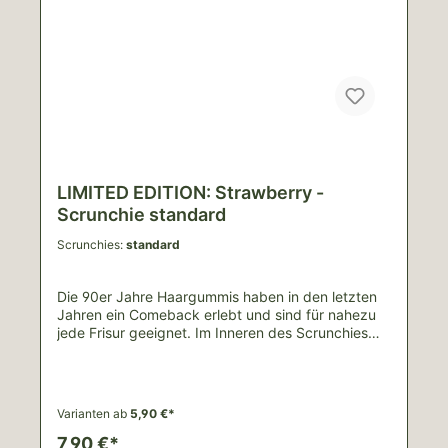
LIMITED EDITION: Strawberry -
Scrunchie standard
Scrunchies:
standard
Die 90er Jahre Haargummis haben in den letzten
Jahren ein Comeback erlebt und sind für nahezu
jede Frisur geeignet. Im Inneren des Scrunchies
befindet sich ein Haargummi.Der weiche Jersey
weckt mit den süßen Erdbeeren direkt
Sommergefühle! Du kannst das Haargummi
entweder in groß oder klein ergattern, wobei die
Varianten ab
5,90 €*
kleine Größe ideal für Kinder oder dünne Zöpfe ist.
Auch ein Eltern-Kind-Set ist
7,90 €*