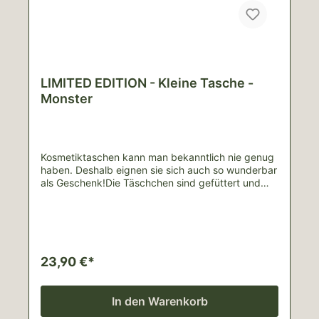
LIMITED EDITION - Kleine Tasche -
Monster
Kosmetiktaschen kann man bekanntlich nie genug
haben. Deshalb eignen sie sich auch so wunderbar
als Geschenk!Die Täschchen sind gefüttert und
besitzen Maße von ungefähr 22cm x 12cm, sodass
reguläre Pinsel oder Stifte bequem Platz
finden.Material: Oberstoffe: Popeline, 100%
BaumwolleVerstärkung: 100% PolyesterFutter:
Popeline creme, 100% BaumwolleBei allen
Produkten handelt es sich um handgemachte
23,90 €*
Unikate, weshalb es zu Abweichungen von den
Bildern kommen kann.Lieferinhalt: 1 TascheFür
Schäden durch unsachgemäße Nutzung wird
In den Warenkorb
keine Haftung übernommen.