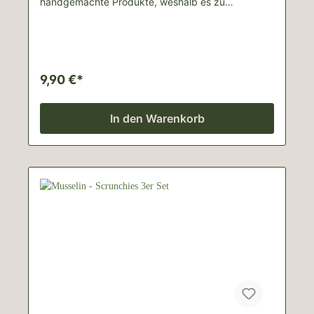
handgemachte Produkte, weshalb es zu
Abweichungen vom Bild kommen kann.Lieferinhalt:
1 Schlüsselanhänger, ~ 5cm DurchmesserFür
Schäden durch unsachgemäße Nutzung wird
keine Haftung übernommen.
9,90 €*
In den Warenkorb