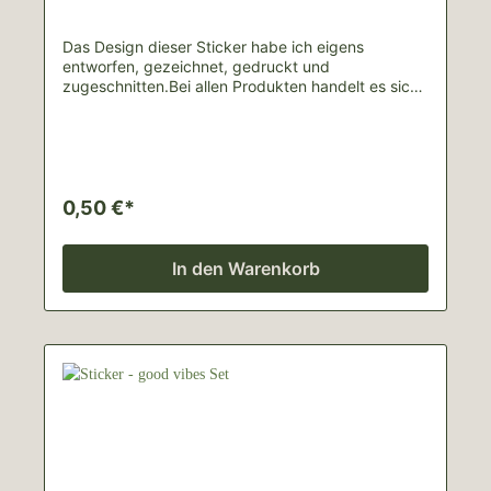
Das Design dieser Sticker habe ich eigens
entworfen, gezeichnet, gedruckt und
zugeschnitten.Bei allen Produkten handelt es sich
um handgemachte Unikate, weshalb es zu
Abweichungen von den Bildern kommen
kann.Lieferinhalt: 1 Sticker (~4,5cm*3cm)Nicht für
den Kontakt mit der Haut geeignet.Für Schäden
durch unsachgemäße Nutzung wird keine Haftung
übernommen.
0,50 €*
In den Warenkorb