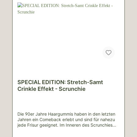
Wäsche einfach bei 30°C waschen. Dabei
verwendest du am besten ein kleines Wäschenetz,
damit ihnen nichts passiert. Ich bitte dich, keinen
Trockner zu verwenden und die Scrunchies auch
nicht zu bügeln.Materialzusammensetzung:100%
BaumwolleBei allen Produkten handelt es sich um
handgemachte Unikate, weshalb es zu
Abweichungen von den Bildern kommen
kann.Lieferinhalt: 3 Scrunchies Für Schäden durch
unsachgemäße Nutzung wird keine Haftung
übernommen.
SPECIAL EDITION: Stretch-Samt
Crinkle Effekt - Scrunchie
Die 90er Jahre Haargummis haben in den letzten
Jahren ein Comeback erlebt und sind für nahezu
jede Frisur geeignet. Im Inneren des Scrunchies
befindet sich ein Haargummi.Der elastische Stoff
begeistert durch seine außergewöhnliche Haptik