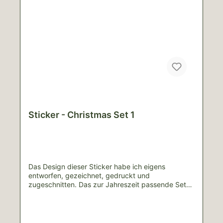
bügeln.Materialzusammensetzung:95% Polyester
5% ElasthanBei allen Produkten handelt es sich um
handgemachte Unikate, weshalb es zu
Abweichungen von den Bildern kommen
kann.Lieferinhalt: 1 Scrunchie inkl. SchleifeFür
Schäden durch unsachgemäße Nutzung wird
keine Haftung übernommen.
Sticker - Christmas Set 1
Das Design dieser Sticker habe ich eigens
entworfen, gezeichnet, gedruckt und
zugeschnitten. Das zur Jahreszeit passende Set
besteht aus drei Stickern:Zuckerstange
(~5cm*2cm)Tannenbaum (~5cm*3,5cm)Rentier
(~4cm*4,5cm)Bei allen Produkten handelt es sich
um handgemachte Unikate, weshalb es zu