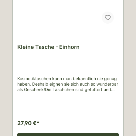
Kleine Tasche - Einhorn
Kosmetiktaschen kann man bekanntlich nie genug
haben. Deshalb eignen sie sich auch so wunderbar
als Geschenk!Die Täschchen sind gefüttert und
besitzen Maße von ungefähr 22cm x 12cm, sodass
reguläre Pinsel oder Stifte bequem Platz
finden.Diese Tasche beplotte ich mit einem
handgemalten Einhorn. Die Mähne besteht aus
einer holographischen Regenbogenfolie und das
Horn aus goldenem Glitzer. Auch der
27,90 €*
Reißverschluss ist in Regenbogenfarben und im
Inneren versteckt sich eine weitere