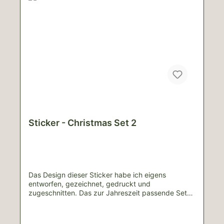
nicht zu bügeln.Materialzusammensetzung:100%
PolyesterBei allen Produkten handelt es sich um
handgemachte Unikate, weshalb es zu
Abweichungen von den Bildern kommen
kann.Lieferinhalt: 3 Scrunchies Für Schäden durch
unsachgemäße Nutzung wird keine Haftung
übernommen.
Sticker - Christmas Set 2
Das Design dieser Sticker habe ich eigens
entworfen, gezeichnet, gedruckt und
zugeschnitten. Das zur Jahreszeit passende Set
besteht aus drei Stickern:Merry Christmas
(~5cm*4cm)Lebkuchenmann (~4cm*5cm)Lorbeer
(~5cm*3cm)Bei allen Produkten handelt es sich