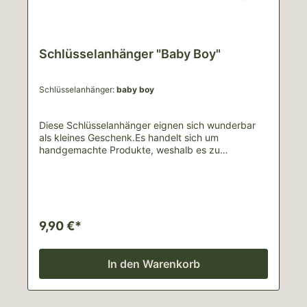
Schlüsselanhänger "Baby Boy"
Schlüsselanhänger:
baby boy
Diese Schlüsselanhänger eignen sich wunderbar
als kleines Geschenk.Es handelt sich um
handgemachte Produkte, weshalb es zu
Abweichungen vom Bild kommen kann.Lieferinhalt:
1 Schlüsselanhänger, ~ 5cm DurchmesserFür
Schäden durch unsachgemäße Nutzung wird
keine Haftung übernommen.
9,90 €*
In den Warenkorb