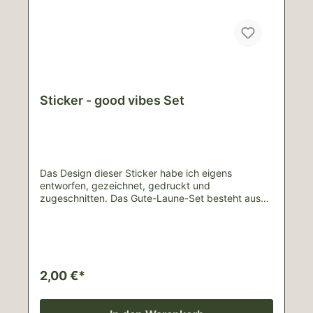
Sticker - good vibes Set
Das Design dieser Sticker habe ich eigens
entworfen, gezeichnet, gedruckt und
zugeschnitten. Das Gute-Laune-Set besteht aus
drei Stickern:good vibes (~4cm*3cm)Monstera
Blatt (~4cm*3cm)Smiley (~4cm*4cm)Bei allen
Produkten handelt es sich um handgemachte
Unikate, weshalb es zu Abweichungen von den
Bildern kommen kann.Lieferinhalt: 3 StickerNicht
für den Kontakt mit der Haut geeignet.Für
2,00 €*
Schäden durch unsachgemäße Nutzung wird
keine Haftung übernommen.